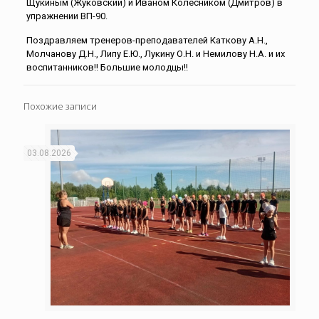
Щукиным (Жуковский) и Иваном Колесником (Дмитров) в
упражнении ВП-90.
Поздравляем тренеров-преподавателей Каткову А.Н.,
Молчанову Д.Н., Липу Е.Ю., Лукину О.Н. и Немилову Н.А. и их
воспитанников!! Большие молодцы!!
Похожие записи
03.08.2026