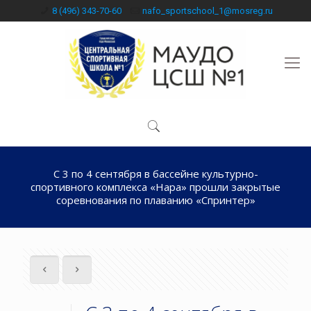
8 (496) 343-70-60
nafo_sportschool_1@mosreg.ru
С 3 по 4 сентября в бассейне культурно-
спортивного комплекса «Нара» прошли закрытые
соревнования по плаванию «Спринтер»