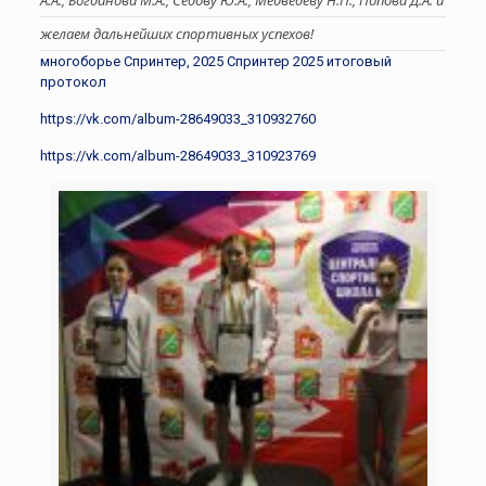
А.А., Богданова М.А., Седову Ю.А., Медведеву Н.П., Попова Д.А. и
желаем дальнейших спортивных успехов!
многоборье Спринтер, 2025
Спринтер 2025 итоговый
протокол
https://vk.com/album-28649033_310932760
https://vk.com/album-28649033_310923769