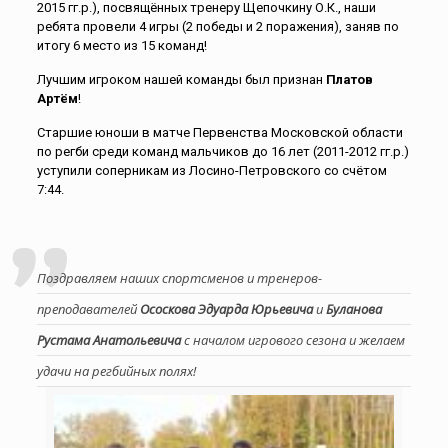
2015 гг.р.), посвящённых тренеру Щепочкину О.К., наши
ребята провели 4 игры (2 победы и 2 поражения), заняв по
итогу 6 место из 15 команд!
Лучшим игроком нашей команды был признан
Платов
Артём
!
Старшие юноши в матче Первенства Московской области
по регби среди команд мальчиков до 16 лет (2011-2012 гг.р.)
уступили соперникам из Лосино-Петровского со счётом
7:44.
Поздравляем наших спортсменов и тренеров-
преподавателей
Ососкова Эдуарда Юрьевича
и
Буланова
Рустама Анатольевича
с началом игрового сезона и желаем
удачи на регбийных полях!