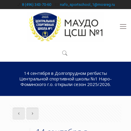
8 (496) 343-70-60
nafo_sportschool_1@mosreg.ru
14 сентября в Долгопрудном регбисты
Центральной спортивной школы №1 Наро-
Фоминского г.о. открыли сезон 2025/2026.