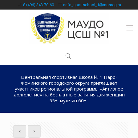
8 (496) 343-70-60
nafo_sportschool_1@mosreg.ru
Центральная спортивная школа № 1 Наро-
Фоминского городского округа приглашает
участников региональной программы «Активное
долголетие» на бесплатные занятия для женщин
55+, мужчин 60+: