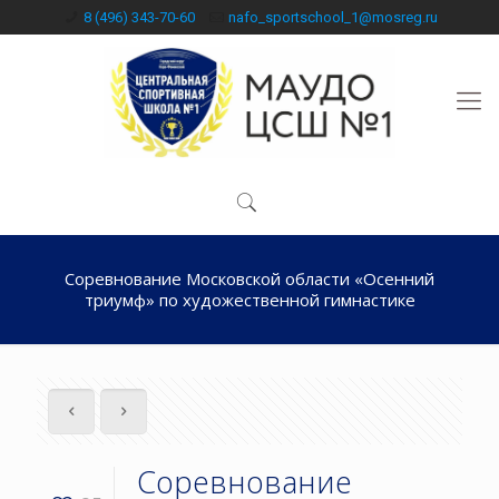
8 (496) 343-70-60
nafo_sportschool_1@mosreg.ru
Соревнование Московской области «Осенний
триумф» по художественной гимнастике
Соревнование