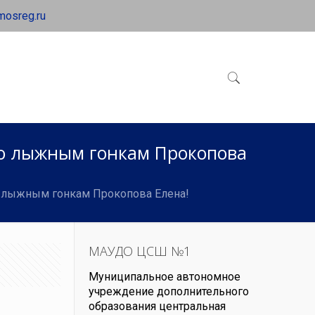
mosreg.ru
по лыжным гонкам Прокопова
о лыжным гонкам Прокопова Елена!
МАУДО ЦСШ №1
Муниципальное автономное
учреждение дополнительного
образования центральная