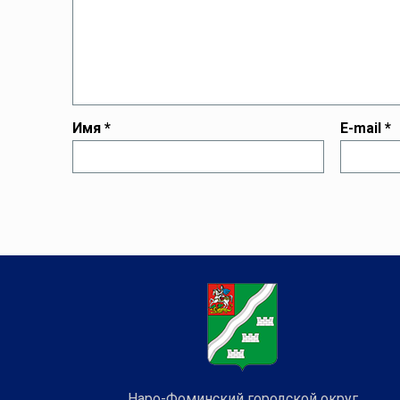
Имя
*
E-mail
*
Наро-Фоминский городской округ