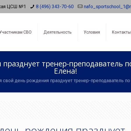
кая ЦСШ №1
8 (496) 343-70-60
nafo_sportschool_1@
Участникам СВО
Деятельность
Условия
Контакты
я празднует тренер-преподаватель 
Елена!
я свой день рождения празднует тренер-преподаватель п
 день рождения празднует