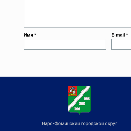
Имя
*
E-mail
*
Наро-Фоминский городской округ