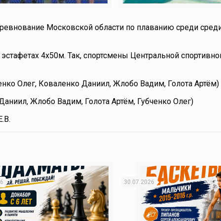
соревнование Московской области по плаванию среди сре
в эстафетах 4х50м. Так, спортсмены Центральной спортивн
енко Олег, Коваленко Даниил, Жлобо Вадим, Голота Артём)
Даниил, Жлобо Вадим, Голота Артём, Губченко Олег)
.В.
26
30.07.2026