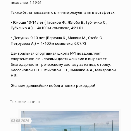
плавание, 1:19.61
Также были показаны отличные результаты в эстафетах:
• Юноши 13-14 лет (Паськов Ф., Жлобо В., Губченко О.,
Губченко А.) – 4×100 м комплекс, 4:21.01
• Девушки 9-10 лет (Вереина К., Макина М., Стебо С.,
Петрусева А.) – 4×100 м комплекс, 6:07.73
Центральная спортивная школа №1 поздравляет
спортсменов с высокими достижениями и выражает
благодарность тренерскому составу за их подготовку:
Бессоновой Т.В., Штыковой Е.В., Сыченко А.А., Макаровой
Н.В.
Желаем дальнейших побед и новых рекордов!
Похожие записи
03.08.2026