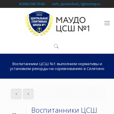
8 (496) 343-70-60
nafo_sportschool_1@mosreg.ru
Воспитанники ЦСШ №1 выполнили нормативы и
установили рекорды на соревнованиях в Селятино
Воспитанники ЦСШ