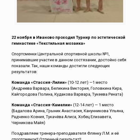
22 ноября в Иваново проходил Турнир по эстетической
гимнастике «Текстильная мозаика»
Спортсменки Центральной спортивной школы №1,
принимавшие участие в данном состязании, достойно себя
показали. Так, наши команды достигли следующих
результатов:
Команда «Стассия-Лилии»
(10-12 лет) —1 место
(Андреева Варвара, Беликина Виктория, Головкина Кира,
Кайгородова Полина, Кудакова Варвара, Тукеева Рената)
Команда «Стассия-Камелии»
(12-14 лет) — 1 место
(Бадалова Арина, Грыник Анастасия, Канунникова Ульяна,
Радченко Ксения, Тукачёва Алиса, Хобец Елизавета,
Черникова Майя)
Поздравляем тренера-преподавателя Флянку Л.М. и её
спортсменок!! Отличный результат!!