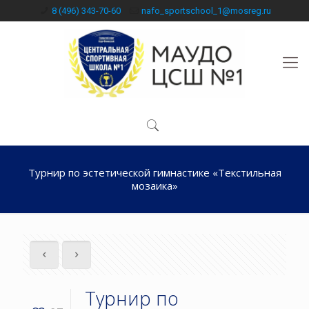
8 (496) 343-70-60
nafo_sportschool_1@mosreg.ru
Турнир по эстетической гимнастике «Текстильная
мозаика»
Турнир по