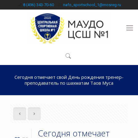
8 (496) 343-70-60
nafo_sportschool_1@mosreg.ru
Сегодня отмечает свой День рождения тренер-
преподаватель по шахматам Таов Муса
Сегодня отмечает