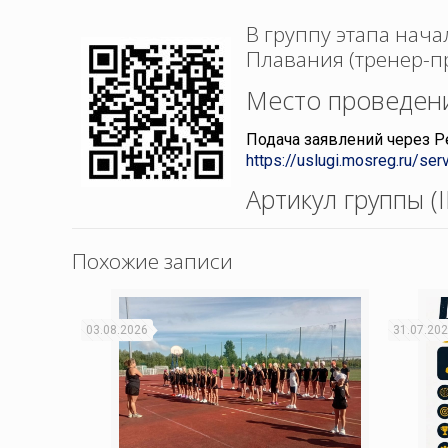
В группу этапа нач
Плавания (тренер-п
Место проведен
Подача заявлений через Р
https://uslugi.mosreg.ru/se
Артикул группы (
Похожие записи
03.08.2026
31.07.20