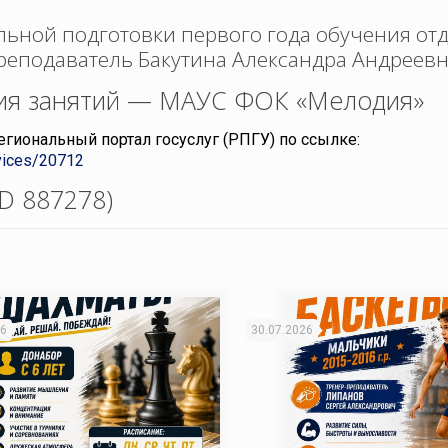
альной подготовки первого года обучения от
реподаватель Бакутина Александра Андреевн
ия занятий — МАУС ФОК «Мелодия»
егиональный портал госуслуг (РПГУ) по ссылке:
rvices/20712
ID 887278)
26
30.07.2026