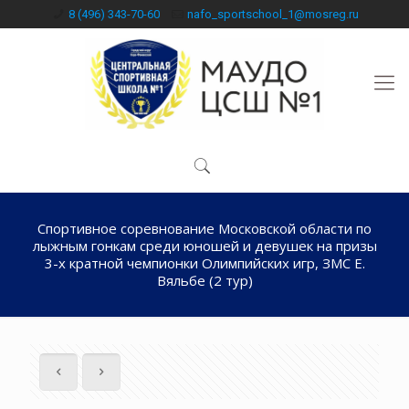
8 (496) 343-70-60
nafo_sportschool_1@mosreg.ru
Спортивное соревнование Московской области по
лыжным гонкам среди юношей и девушек на призы
3-х кратной чемпионки Олимпийских игр, ЗМС Е.
Вяльбе (2 тур)