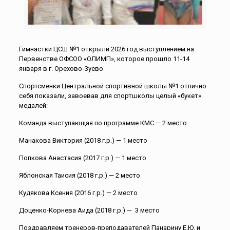
Гимнастки ЦСШ №1 открыли 2026 год выступлением на
Первенстве ОФСОО «ОЛИМП», которое прошло 11-14
января в г. Орехово-Зуево
Спортсменки Центральной спортивной школы №1 отлично
себя показали, завоевав для спортшколы целый «букет»
медалей:
Команда выступающая по программе КМС — 2 место
Манакова Виктория (2018 г.р.) — 1 место
Попкова Анастасия (2017 г.р.) — 1 место
Яблонская Таисия (2018 г.р.) — 2 место
Кудякова Ксения (2016 г.р.) — 2 место
Доценко-Корнева Аида (2018 г.р.) —
3 место
Поздравляем тренеров-преподавателей Панарину Е.Ю. и