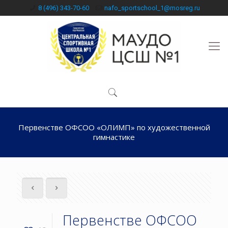
8 (496) 343-70-60
nafo_sportschool_1@mosreg.ru
Первенстве ОФСОО «ОЛИМП» по художественной
гимнастике
Первенстве ОФСОО