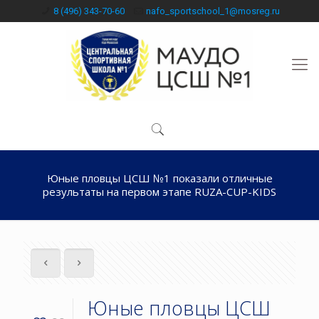
8 (496) 343-70-60
nafo_sportschool_1@mosreg.ru
Юные пловцы ЦСШ №1 показали отличные
результаты на первом этапе RUZA-CUP-KIDS
Юные пловцы ЦСШ