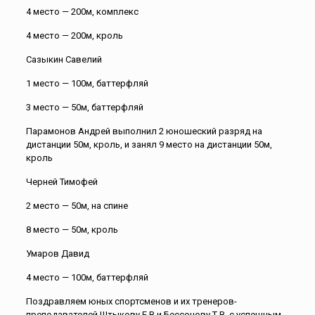
4 место — 200м, комплекс
4 место — 200м, кроль
Сазыкин Савелий
1 место — 100м, баттерфляй
3 место — 50м, баттерфляй
Парамонов Андрей выполнил 2 юношеский разряд на
дистанции 50м, кроль, и занял 9 место на дистанции 50м,
кроль
Черней Тимофей
2 место — 50м, на спине
8 место — 50м, кроль
Умаров Давид
4 место — 100м, баттерфляй
Поздравляем юных спортсменов и их тренеров-
преподавателей Штыкову Е.В и Бессонову Т.В. с успешным