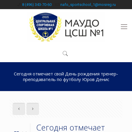
8 (496) 343-70-60
nafo_sportschool_1@mosreg.ru
Сегодня отмечает свой День рождения тренер-
преподаватель по футболу Юров Денис
Сегодня отмечает