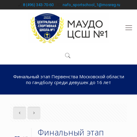
8 (496) 343-70-60
nafo_sportschool_1@mosreg.ru
Финальный этап Первенства Московской области
по гандболу среди девушек до 16 лет
Финальный этап