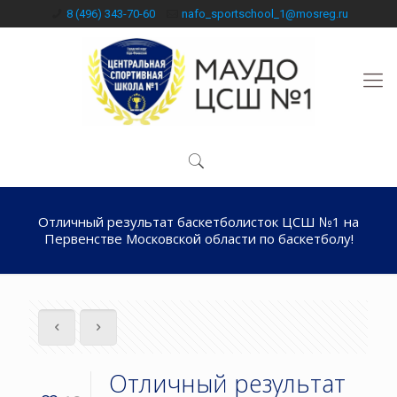
8 (496) 343-70-60
nafo_sportschool_1@mosreg.ru
Отличный результат баскетболисток ЦСШ №1 на
Первенстве Московской области по баскетболу!
Отличный результат