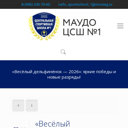
8 (496) 343-70-60
nafo_sportschool_1@mosreg.ru
«Весёлый дельфинёнок — 2026»: яркие победы и
новые разряды!
«Весёлый