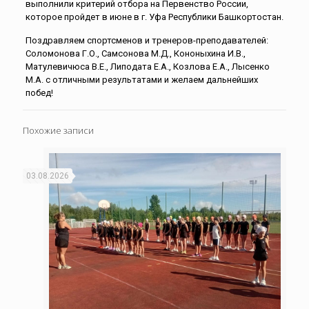
выполнили критерий отбора на Первенство России,
которое пройдет в июне в г. Уфа Республики Башкортостан.
Поздравляем спортсменов и тренеров-преподавателей:
Соломонова Г.О., Самсонова М.Д., Кононыхина И.В.,
Матулевичюса В.Е., Липодата Е.А., Козлова Е.А., Лысенко
М.А. с отличными результатами и желаем дальнейших
побед!
Похожие записи
03.08.2026