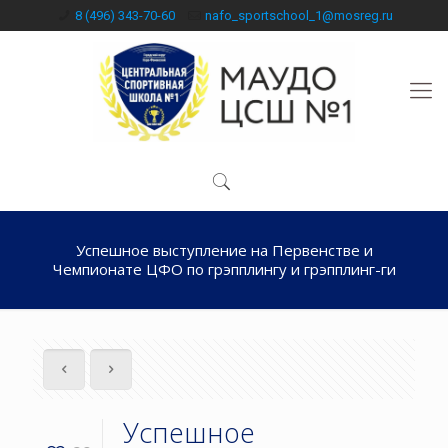
8 (496) 343-70-60
nafo_sportschool_1@mosreg.ru
Успешное выступление на Первенстве и
Чемпионате ЦФО по грэпплингу и грэпплинг-ги
Успешное