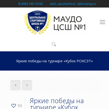
8 (496) 343-70-60
nafo_sportschool_1@mosreg.ru
Яркие победы на турнире «Кубок РОКСЭТ»
Яркие победы на
турнире «Кубок
96