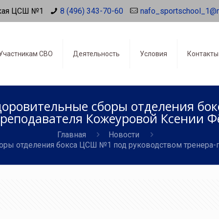
кая ЦСШ №1
8 (496) 343-70-60
nafo_sportschool_1@
Участникам СВО
Деятельность
Условия
Контакты
доровительные сборы отделения бок
преподавателя Кожеуровой Ксении Ф
Главная
Новости
оры отделения бокса ЦСШ №1 под руководством тренера-