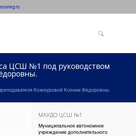
mosreg.ru
са ЦСШ №1 под руководством
ёдоровны.
преподавателя Кожеуровой Ксении Фёдоровны.
МАУДО ЦСШ №1
Муниципальное автономное
учреждение дополнительного