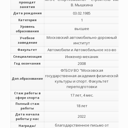
проходят
В. Мышкина
занятия
03.02.1985
Дата рождения
1
Категория
Уровень
высшее
образования
Московский автомобильно-дорожный
Учебное
заведение
институт
Автомобили и Автомобильное хоз-во
Факультет
Инженер-механик
Специализация
2008
Год окончания
ФГБОУ ВО "Московская
государственная академия физической
Доп.образование
культуры и спорт. Факультет
переподготовки
Стаж работы в
17 лет, 4 мес.
сфере спорта
Полный стаж
18 лет
работы
Дата начала
2022
работы у нас
благодарственное письмо от
Награды/