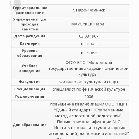
Территориальное
г. Наро-Фоминск
расположение
Учреждение, где
МАУС "КСК"Нара"
проходят
занятия
03.08.1967
Дата рождения
высшая
Категория
Уровень
высшее
образования
ФГОУ ВПО "Московская
Учебное
государственная академия физической
заведение
культуры"
Физическая культура и спорт
Факультет
специалист по физической культуре
Специализация
2006
Год окончания
повышение квалификации ООО "НЦРТ
"Единый стандарт" "Современные
методы спортивной подготовки".
Повышение квалификации АНО
Доп.образование
"Институт социально-гуманитарных
исследований, экономики и инноваций"