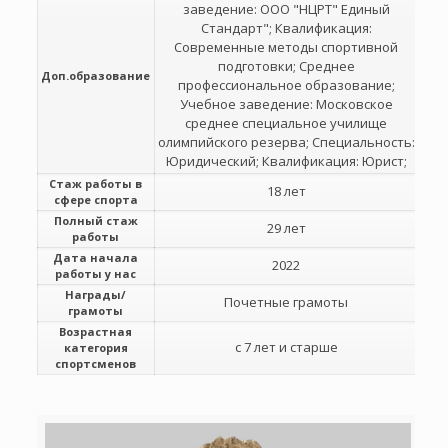
заведение: ООО "НЦРТ" Единый
Стандарт"; Квалификация:
Современные методы спортивной
подготовки; Среднее
Доп.образование
профессиональное образование;
Учебное заведение: Московское
среднее специальное училище
олимпийского резерва; Специальность:
Юридический; Квалификация: Юрист;
Стаж работы в
18 лет
сфере спорта
Полный стаж
29 лет
работы
Дата начала
2022
работы у нас
Награды/
Почетные грамоты
грамоты
Возрастная
с 7 лет и старше
категория
спортсменов