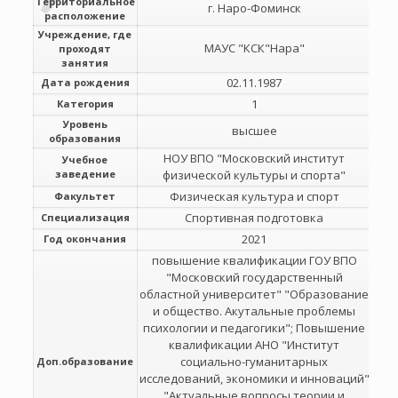
Территориальное
г. Наро-Фоминск
расположение
Учреждение, где
МАУС "КСК"Нара"
проходят
занятия
02.11.1987
Дата рождения
1
Категория
Уровень
высшее
образования
НОУ ВПО "Московский институт
Учебное
заведение
физической культуры и спорта"
Физическая культура и спорт
Факультет
Спортивная подготовка
Специализация
2021
Год окончания
повышение квалификации ГОУ ВПО
"Московский государственный
областной университет" "Образование
и общество. Акутальные проблемы
психологии и педагогики"; Повышение
квалификации АНО "Институт
социально-гуманитарных
Доп.образование
исследований, экономики и инноваций"
"Актуальные вопросы теории и