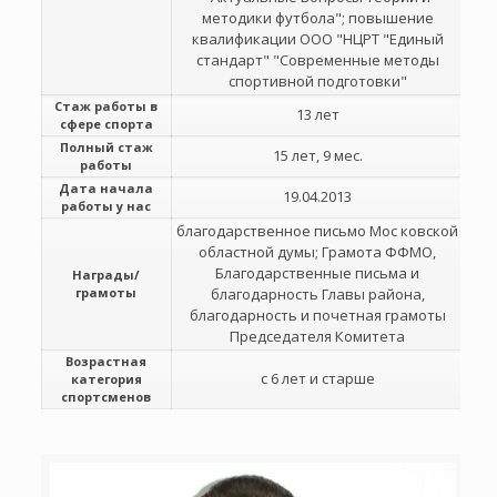
методики футбола"; повышение
квалификации ООО "НЦРТ "Единый
стандарт" "Современные методы
спортивной подготовки"
Стаж работы в
13 лет
сфере спорта
Полный стаж
15 лет, 9 мес.
работы
Дата начала
19.04.2013
работы у нас
благодарственное письмо Мос ковской
областной думы; Грамота ФФМО,
Благодарственные письма и
Награды/
грамоты
благодарность Главы района,
благодарность и почетная грамоты
Председателя Комитета
Возрастная
с 6 лет и старше
категория
спортсменов