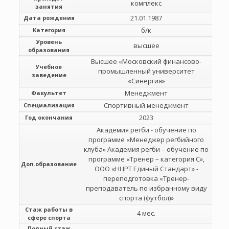
комплекс
занятия
21.01.1987
Дата рождения
б/к
Категория
Уровень
высшее
образования
Высшее «Московский финансово-
Учебное
промышленный университет
заведение
«Синергия»
Менеджмент
Факультет
Спортивный менеджмент
Специализация
2023
Год окончания
Академия регби - обучение по
программе «Менеджер регбийного
клуба» Академия регби – обучение по
программе «Тренер – категория С»,
Доп.образование
ООО «НЦРТ Единый Стандарт» -
переподготовка «Тренер-
преподаватель по избранному виду
спорта (футбол)»
Стаж работы в
4 мес.
сфере спорта
Полный стаж