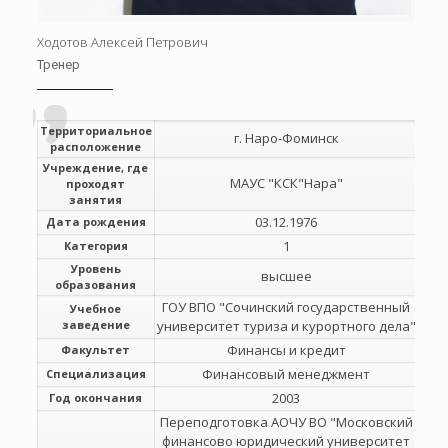
Ходотов Алексей Петрович
Тренер
Территориальное
г. Наро-Фоминск
расположение
Учреждение, где
МАУС "КСК"Нара"
проходят
занятия
03.12.1976
Дата рождения
1
Категория
Уровень
высшее
образования
ГОУ ВПО "Сочинский государственный
Учебное
заведение
университет туриза и курортного дела"
Финансы и кредит
Факультет
Финансовый менеджмент
Специализация
2003
Год окончания
Переподготовка АОЧУ ВО "Московский
финансово юридический университет