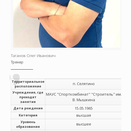
Таганов Олег Иванович
Тренер
Территориальное
п. Селятино
расположение
Учреждение, где
МАУС "Спорткомбинат" "Строитель" им.
проходят
В. Мышкина
занятия
15.05.1965
Дата рождения
высшая
Категория
Уровень
высшее
образования