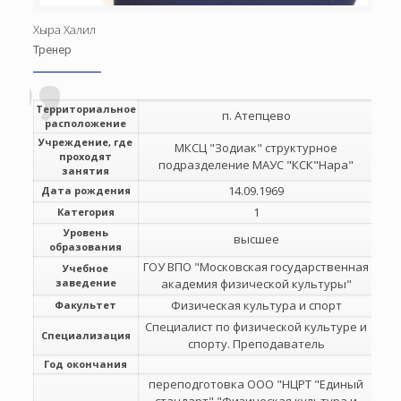
Хыра Халил
Тренер
Территориальное
п. Атепцево
расположение
Учреждение, где
МКСЦ "Зодиак" структурное
проходят
подразделение МАУС "КСК"Нара"
занятия
14.09.1969
Дата рождения
1
Категория
Уровень
высшее
образования
ГОУ ВПО "Московская государственная
Учебное
заведение
академия физической культуры"
Физическая культура и спорт
Факультет
Специалист по физической культуре и
Специализация
спорту. Преподаватель
Год окончания
переподготовка ООО "НЦРТ "Единый