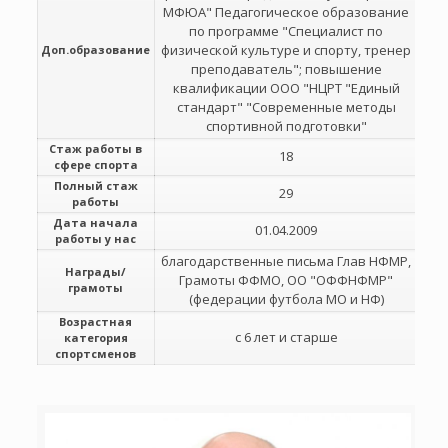
МФЮА" Педагогическое образование
по программе "Специалист по
физической культуре и спорту, тренер
Доп.образование
преподаватель"; повышение
квалификации ООО "НЦРТ "Единый
стандарт" "Современные методы
спортивной подготовки"
Стаж работы в
18
сфере спорта
Полный стаж
29
работы
Дата начала
01.04.2009
работы у нас
благодарственные письма Глав НФМР,
Награды/
Грамоты ФФМО, ОО "ОФФНФМР"
грамоты
(федерации футбола МО и НФ)
Возрастная
с 6 лет и старше
категория
спортсменов