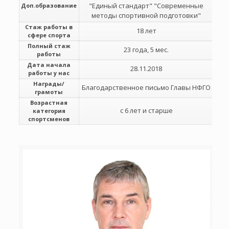
"Единый стандарт" "Современные
Доп.образование
методы спортивной подготовки"
Стаж работы в
18 лет
сфере спорта
Полный стаж
23 года, 5 мес.
работы
Дата начала
28.11.2018
работы у нас
Награды/
Благодарственное письмо Главы НФГО
грамоты
Возрастная
с 6 лет и старше
категория
спортсменов