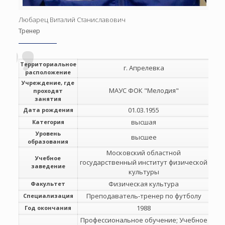
Любарец Виталий Станиславович
Тренер
Территориальное
г. Апрелевка
расположение
Учреждение, где
МАУС ФОК "Мелодия"
проходят
занятия
01.03.1955
Дата рождения
высшая
Категория
Уровень
высшее
образования
Московский областной
Учебное
государственный институт физической
заведение
культуры
Физическая культура
Факультет
Преподаватель-тренер по футболу
Специализация
1988
Год окончания
Профессиональное обучение; Учебное