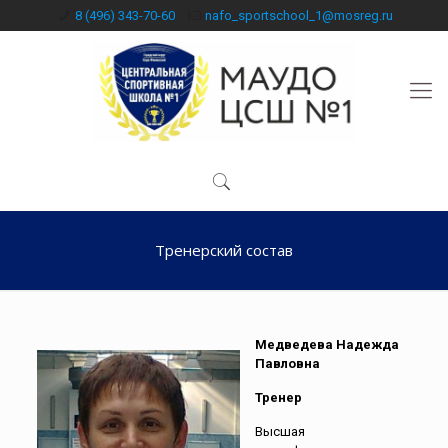
8 (496) 343-70-60
nafo_sportschool_1@mosreg.ru
Тренерский состав
Медведева Надежда
Павловна
Тренер
Высшая