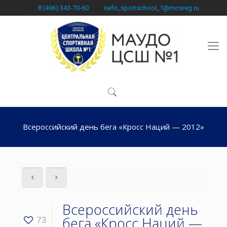
8 (496) 343-70-60
nafo_sportschool_1@mosreg.ru
Всероссийский день бега «Кросс Наций — 2012»
Всероссийский день
бега «Кросс Наций —
73