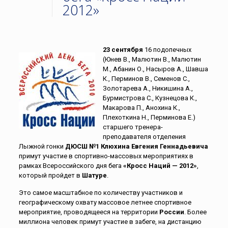
2012»
23 сентября
16 подопечных
(Юнев В., Малютин В., Малютин
М., Абанин О., Насыров А., Шавша
К., Перминов В., Семенов С.,
Золотарева А., Никишина А.,
Бурмистрова С., Кузнецова К.,
Макарова П., Анохина К.,
Плехоткина Н., Перминова Е.)
старшего тренера-
преподавателя отделения
Лыжной гонки
ДЮСШ №1
Клюхина Евгения Геннадьевича
примут участие в спортивно-массовых мероприятиях в
рамках Всероссийского дня бега
«Кросс Наций — 2012»
,
который пройдет в
Шатуре
.
Это самое масштабное по количеству участников и
географическому охвату массовое летнее спортивное
мероприятие, проводящееся на территории
России
. Более
миллиона человек примут участие в забеге, на дистанцию