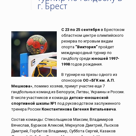
г. Брест
С 23 по 25 сентября
в Брестском
областном центре олимпийского
резерва по игровым видам
спорта
“Виктория”
пройдет
международный турнир по
гандболу среди
юношей 1997-
1998
годов рождения.
В турнире на призы одного из
спонсоров
ОО «БГК им. А.П.
Мешкова»
, помимо хозяев, примут участие еще 7
гандбольных команд из Белоруси, Литвы, Украины и России.
В числе участников и команда
детско-юношеской
спортивной школы №1
под руководством заслуженного
тренера России
Константинова Евгения Витальевича
.
Состав команды: Стекольщиков Максим, Владимиров
Вячеслав, Бураков Алексей, Меркулов Дмитрий, Лысков
Дмитрий, Горбатов Владимир, Суббота Сергей, Казаков