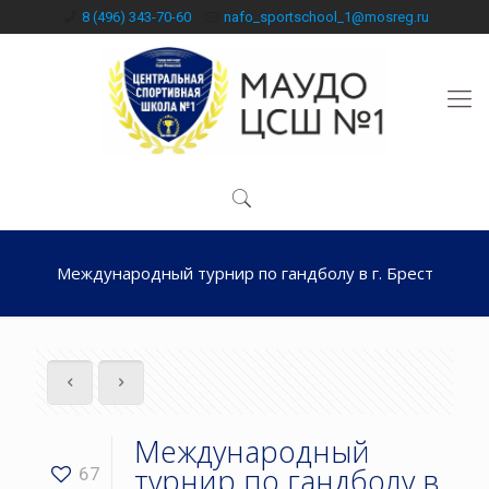
8 (496) 343-70-60
nafo_sportschool_1@mosreg.ru
Международный турнир по гандболу в г. Брест
Международный
турнир по гандболу в
67