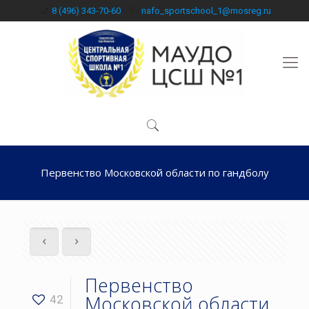
8 (496) 343-70-60
nafo_sportschool_1@mosreg.ru
Первенство Московской области по гандболу
Первенство
Московской области
42