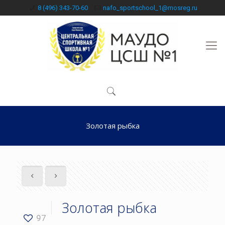
8 (496) 343-70-60
nafo_sportschool_1@mosreg.ru
Золотая рыбка
Золотая рыбка
97