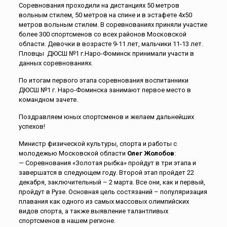
Соревнования проходили на дистанциях 50 метров
вольным стилем, 50 метров на спине и в эстафете 4х50
метров вольным стилем. В соревнованиях приняли участие
более 300 спортсменов со всех районов Московской
области. Девочки в возрасте 9-11 лет, мальчики 11-13 лет.
Пловцы ДЮСШ №1 г.Наро-Фоминск принимали участи в
данных соревнованиях.
По итогам первого этапа соревнования воспитанники
ДЮСШ №1 г. Наро-Фоминска занимают первое место в
командном зачете.
Поздравляем юных спортсменов и желаем дальнейших
успехов!
Министр физической культуры, спорта и работы с
молодежью Московской области
Олег Жолобов
:
— Соревнования «Золотая рыбка» пройдут в три этапа и
завершатся в следующем году. Второй этап пройдет 22
декабря, заключительный – 2 марта. Все они, как и первый,
пройдут в Рузе. Основная цель состязаний – популяризация
плавания как одного из самых массовых олимпийских
видов спорта, а также выявление талантливых
спортсменов в нашем регионе.