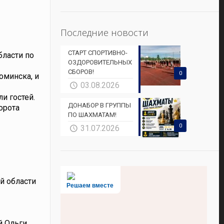
Последние новости
СТАРТ СПОРТИВНО-
бласти по
ОЗДОРОВИТЕЛЬНЫХ
СБОРОВ!
0
оминска, и
03.08.2026
и гостей.
ДОНАБОР В ГРУППЫ
орота
ПО ШАХМАТАМ!
0
31.07.2026
й области
Решаем вместе
й Ольги