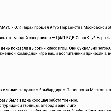
зе МАУС «КСК Нара» прошел 9 тур Первенства Московской о
лась с командой соперников — ЦФП ВДВ-СпортКлуб Наро-Ф
день показали высокий класс игры. Они буквально загонял
лаженной командной игре наши воспитанники принесли в в
лов и является лучшим бомбардиром Первенства Московско
азу была видна хорошая работа тренера.
 турнирной таблицы, впереди еще 7 игр.
я директора по учебно-воспитательной работе Танюшкино