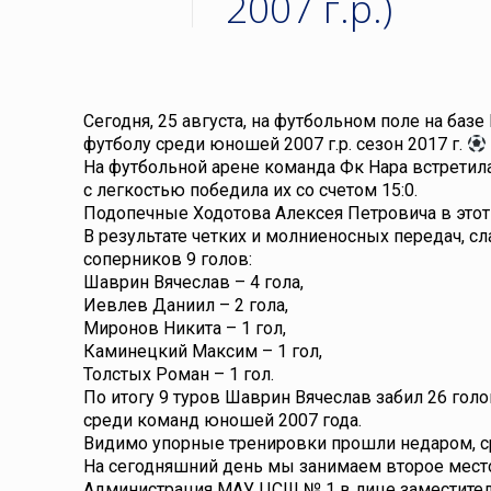
2007 г.р.)
Сегодня, 25 августа, на футбольном поле на ба
футболу среди юношей 2007 г.р. сезон 2017 г.
На футбольной арене команда Фк Нара встрети
с легкостью победила их со счетом 15:0.
Подопечные Ходотова Алексея Петровича в этот 
В результате четких и молниеносных передач, с
соперников 9 голов:
Шаврин Вячеслав – 4 гола,
Иевлев Даниил – 2 гола,
Миронов Никита – 1 гол,
Каминецкий Максим – 1 гол,
Толстых Роман – 1 гол.
По итогу 9 туров Шаврин Вячеслав забил 26 го
среди команд юношей 2007 года.
Видимо упорные тренировки прошли недаром, ср
На сегодняшний день мы занимаем второе место
Администрация МАУ ЦСШ № 1 в лице заместител