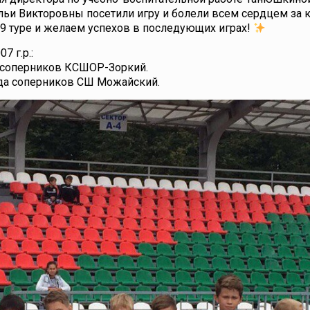
льи Викторовны посетили игру и болели всем сердцем за 
 9 туре и желаем успехов в последующих играх!
 г.р.:
нда соперников КСШОР-Зоркий.
анда соперников СШ Можайский.