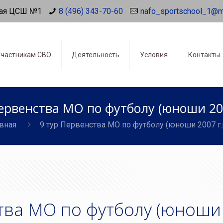
ая ЦСШ №1
8 (496) 343-70-60
nafo_sportschool_1@m
частникам СВО
Деятельность
Условия
Контакты
ервенства МО по футболу (юноши 200
вная
9 тур Первенства МО по футболу (юноши 2007 г.р
тва МО по футболу (юноши