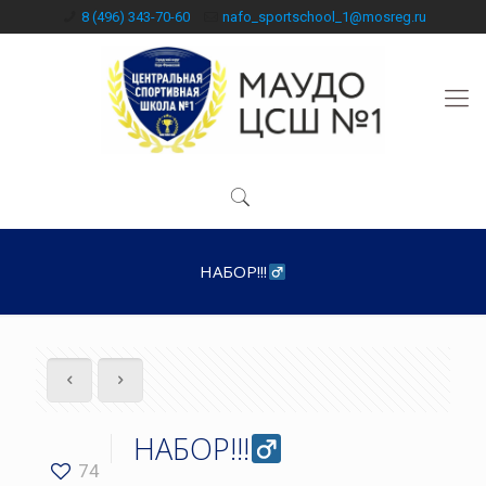
8 (496) 343-70-60
nafo_sportschool_1@mosreg.ru
НАБОР!!!‍
НАБОР!!!‍
74