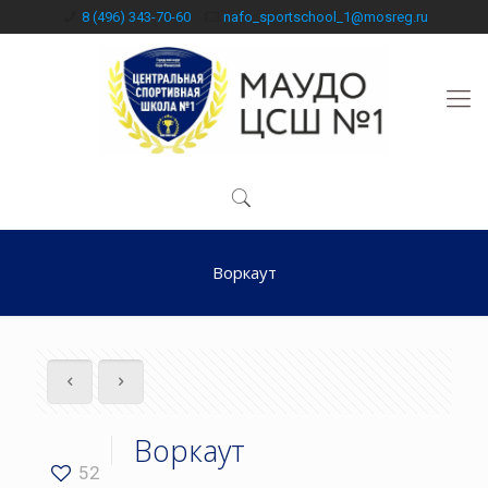
8 (496) 343-70-60
nafo_sportschool_1@mosreg.ru
Воркаут
Воркаут
52