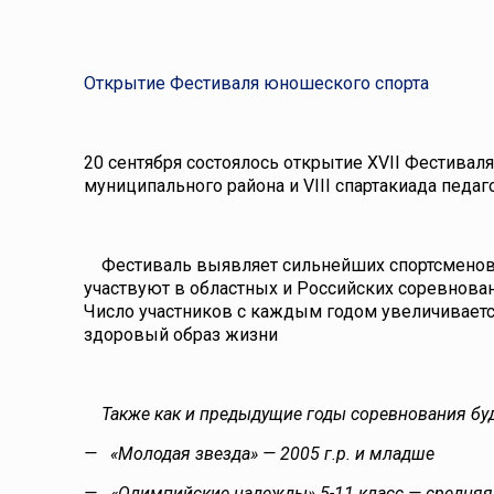
Открытие Фестиваля юношеского спорта
20 сентября состоялось открытие XVII Фестива
муниципального района и VIII спартакиада педаг
Фестиваль выявляет сильнейших спортсменов
участвуют в областных и Российских соревнова
Число участников с каждым годом увеличивается
здоровый образ жизни
Также как и предыдущие годы соревнования буду
— «Молодая звезда» — 2005 г.р. и младше
— «Олимпийские надежды» 5-11 класс — средняя 