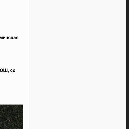
оминская
СОШ, со