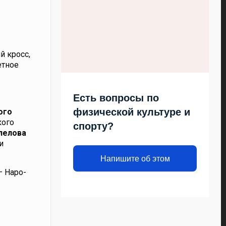
й кросс,
етное
Есть вопросы по
физической культуре и
ого
кого
спорту?
лелова
и
Напишите об этом
– Наро-