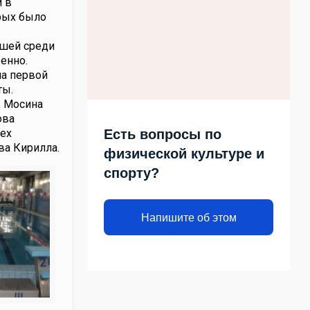
и в
орых было
чшей среди
венно.
ла первой
ты.
, Мосина
ова
сех
Есть вопросы по
ова Кирилла.
физической культуре и
спорту?
Напишите об этом