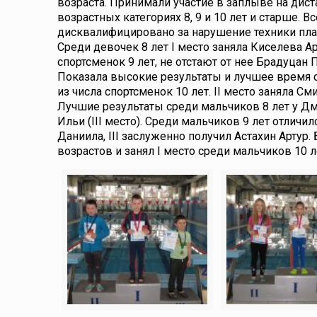
возраста. Принимали участие в заплыве на дис
возрастных категориях 8, 9 и 10 лет и старше. 
дисквалифицировано за нарушение техники пла
Среди девочек 8 лет I место заняла Киселева А
спортсменок 9 лет, не отстают от нее Брадуцан 
Показала высокие результаты и лучшее время с
из числа спортсменок 10 лет. II место заняла См
Лучшие результаты среди мальчиков 8 лет у Дми
Ильи (III место). Среди мальчиков 9 лет отличи
Даниила, III заслуженно получил Астахин Арту
возрастов и занял I место среди мальчиков 10 ле