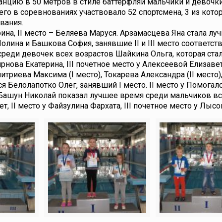
танцию в 50 метров в стиле баттерфляй мальчики и девочк
Всего в соревнованиях участвовало 52 спортсмена, 3 из кот
вания.
рина, II место – Беляева Маруся. Арзамасцева Яна стала лу
Полина и Башкова София, занявшие II и III место соответст
реди девочек всех возрастов Шайкина Ольга, которая ста
ирнова Екатерина, III почетное место у Алексеевой Елизаве
триева Максима (I место), Токарева Александра (II место)
лся Белолапотко Олег, занявший I место. II место у Помогал
р. Башун Николай показал лучшее время среди мальчиков в
т, II место у Файзулина Фархата, III почетное место у Лыс