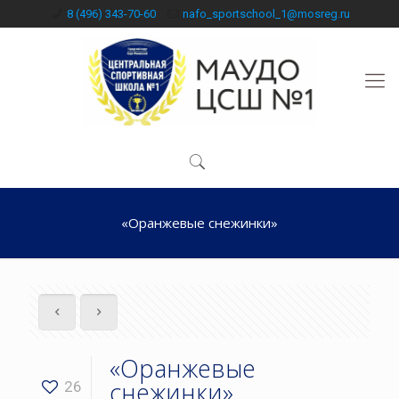
8 (496) 343-70-60
nafo_sportschool_1@mosreg.ru
«Оранжевые снежинки»
«Оранжевые
снежинки»
26