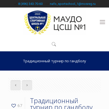
8 (496) 343-70-60
nafo_sportschool_1@mosreg.ru
Традиционный турнир по гандболу
Традиционный
турнир по гандболу
67