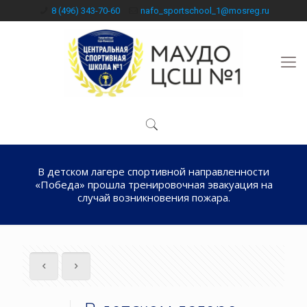
8 (496) 343-70-60
nafo_sportschool_1@mosreg.ru
В детском лагере спортивной направленности
«Победа» прошла тренировочная эвакуация на
случай возникновения пожара.