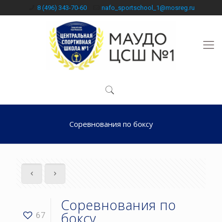
8 (496) 343-70-60
nafo_sportschool_1@mosreg.ru
Соревнования по боксу
Соревнования по
боксу
67