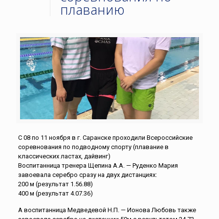
плаванию
С 08 по 11 ноября в г. Саранске проходили Всероссийские
соревнования по подводному спорту (плавание в
классических ластах, дайвинг)
Воспитанница тренера Щепина А.А. — Руденко Мария
завоевала серебро сразу на двух дистанциях:
200 м (результат 1.56.88)
400 м (результат 4.07.36)
А воспитанница Медведевой Н.П. — Ионова Любовь также