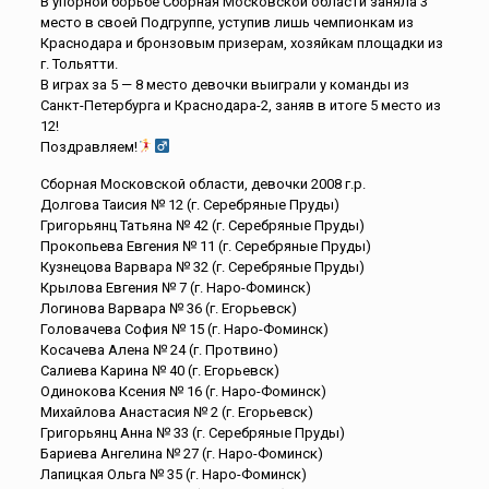
В упорной борьбе Сборная Московской области заняла 3
место в своей Подгруппе, уступив лишь чемпионкам из
Краснодара и бронзовым призерам, хозяйкам площадки из
г. Тольятти.
В играх за 5 — 8 место девочки выиграли у команды из
Санкт-Петербурга и Краснодара-2, заняв в итоге 5 место из
12!
Поздравляем!
Сборная Московской области, девочки 2008 г.р.
Долгова Таисия № 12 (г. Серебряные Пруды)
Григорьянц Татьяна № 42 (г. Серебряные Пруды)
Прокопьева Евгения № 11 (г. Серебряные Пруды)
Кузнецова Варвара № 32 (г. Серебряные Пруды)
Крылова Евгения № 7 (г. Наро-Фоминск)
Логинова Варвара № 36 (г. Егорьевск)
Головачева София № 15 (г. Наро-Фоминск)
Косачева Алена № 24 (г. Протвино)
Салиева Карина № 40 (г. Егорьевск)
Одинокова Ксения № 16 (г. Наро-Фоминск)
Михайлова Анастасия № 2 (г. Егорьевск)
Григорьянц Анна № 33 (г. Серебряные Пруды)
Бариева Ангелина № 27 (г. Наро-Фоминск)
Лапицкая Ольга № 35 (г. Наро-Фоминск)