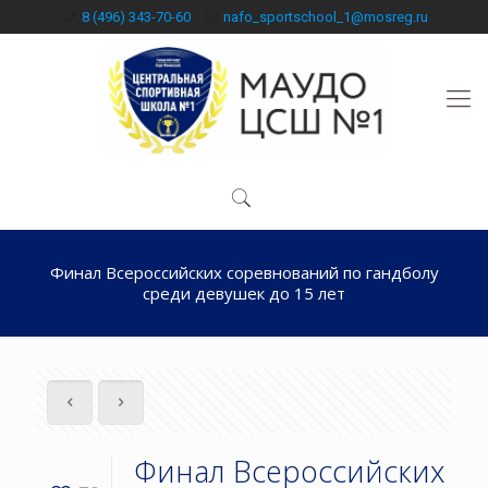
8 (496) 343-70-60
nafo_sportschool_1@mosreg.ru
Финал Всероссийских соревнований по гандболу
среди девушек до 15 лет
Финал Всероссийских