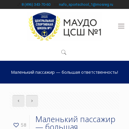
8 (496) 343-70-60
nafo_sportschool_1@mosreg.ru
Маленький пассажир — большая ответственность!
Маленький пассажир
— большая
58