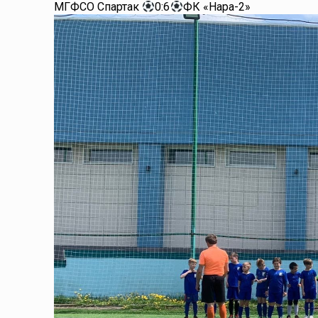
МГФСО Спартак
0:6
ФК «Нара-2»