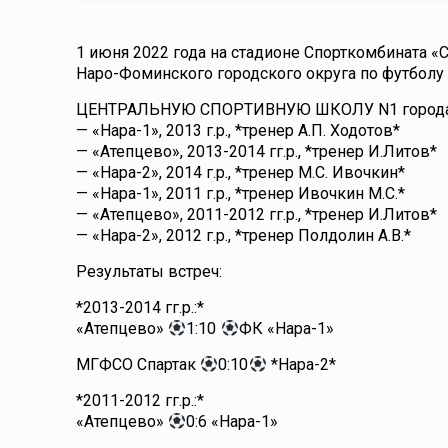
1 июня 2022 года на стадионе Спорткомбината «
Наро-Фоминского городского округа по футбол
ЦЕНТРАЛЬНУЮ СПОРТИВНУЮ ШКОЛУ N1 города 
— «Нара-1», 2013 г.р., *тренер А.П. Ходотов*
— «Атепцево», 2013-2014 гг.р., *тренер И.Литов*
— «Нара-2», 2014 г.р., *тренер М.С. Ивочкин*
— «Нара-1», 2011 г.р., *тренер Ивочкин М.С.*
— «Атепцево», 2011-2012 гг.р., *тренер И.Литов*
— «Нара-2», 2012 г.р., *тренер Полдолин А.В.*
Результаты встреч:
*2013-2014 гг.р.:*
«Атепцево»
1:10
ФК «Нара-1»
МГФСО Спартак
0:10
*Нара-2*
*2011-2012 гг.р.:*
«Атепцево»
0:6 «Нара-1»