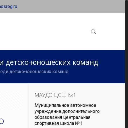
osreg.ru
ди детско-юношеских команд
среди детско-юношеских команд
МАУДО ЦСШ №1
Муниципальное автономное
учреждение дополнительного
о
образования центральная
спортивная школа №1