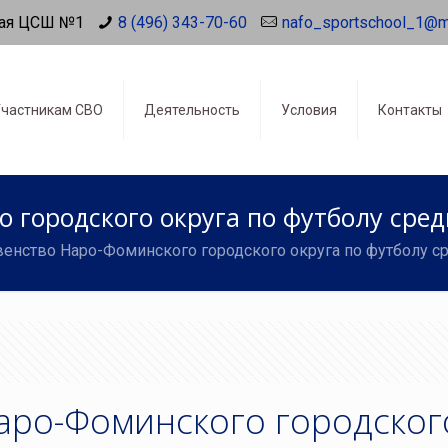
ая ЦСШ №1
8 (496) 343-70-60
nafo_sportschool_1@m
частникам СВО
Деятельность
Условия
Контакты
 городского округа по футболу сре
енство Наро-Фоминского городского округа по футболу 
аро-Фоминского городског