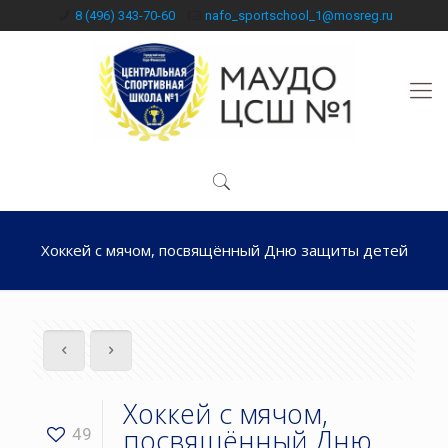
8 (496) 343-70-60
nafo_sportschool_1@mosreg.ru
Хоккей с мячом, посвящённый Дню защиты детей
Хоккей с мячом,
посвящённый Дню
49