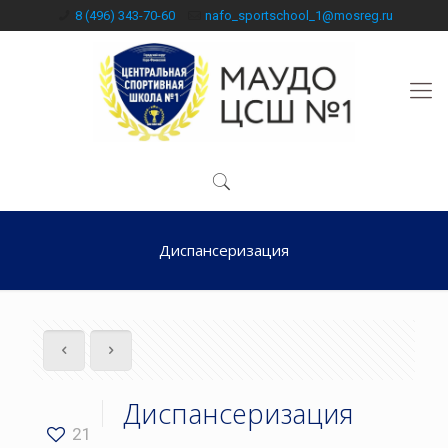
8 (496) 343-70-60
nafo_sportschool_1@mosreg.ru
Диспансеризация
Диспансеризация
21