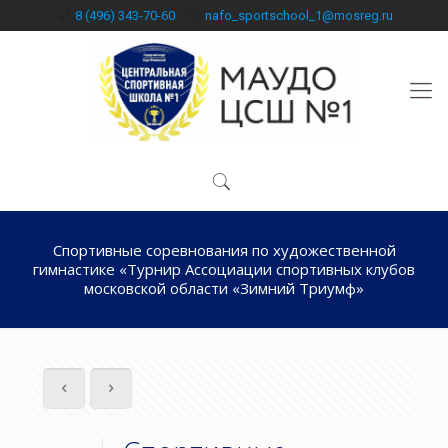
8 (496) 343-70-60
nafo_sportschool_1@mosreg.ru
Спортивные соревнования по художественной
гимнастике «Турнир Ассоциации спортивных клубов
московской области «Зимний Триумф»