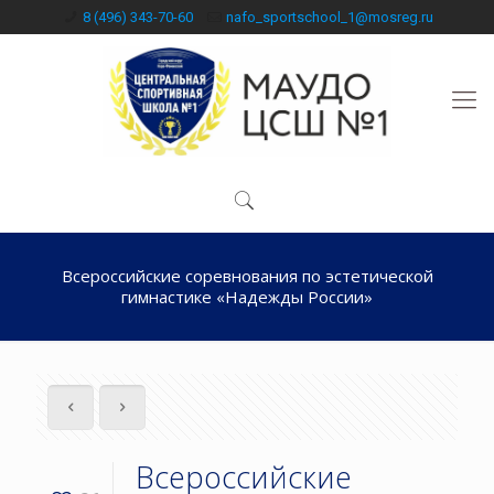
8 (496) 343-70-60
nafo_sportschool_1@mosreg.ru
Всероссийские соревнования по эстетической
гимнастике «Надежды России»
Всероссийские