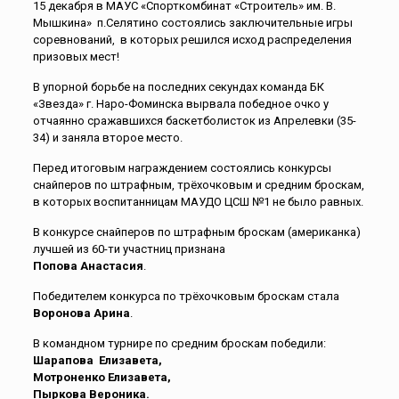
15 декабря в МАУС «Спорткомбинат «Строитель» им. В.
Мышкина» п.Селятино состоялись заключительные игры
соревнований, в которых решился исход распределения
призовых мест!
В упорной борьбе на последних секундах команда БК
«Звезда» г. Наро-Фоминска вырвала победное очко у
отчаянно сражавшихся баскетболисток из Апрелевки (35-
34) и заняла второе место.
Перед итоговым награждением состоялись конкурсы
снайперов по штрафным, трёхочковым и средним броскам,
в которых воспитанницам МАУДО ЦСШ №1 не было равных.
В конкурсе снайперов по штрафным броскам (американка)
лучшей из 60-ти участниц признана
Попова Анастасия
.
Победителем конкурса по трёхочковым броскам стала
Воронова Арина
.
В командном турнире по средним броскам победили:
Шарапова Елизавета,
Мотроненко Елизавета,
Пыркова Вероника.