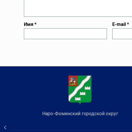
Имя
*
E-mail
*
Наро-Фоминский городской округ