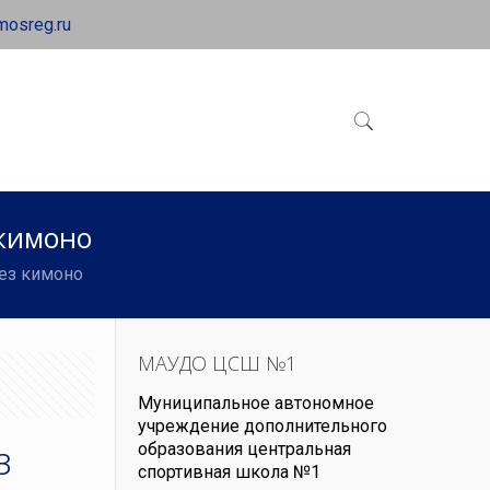
mosreg.ru
 кимоно
без кимоно
МАУДО ЦСШ №1
Муниципальное автономное
учреждение дополнительного
з
образования центральная
спортивная школа №1