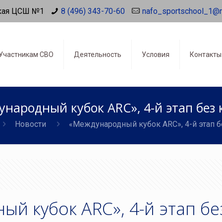
кая ЦСШ №1
8 (496) 343-70-60
nafo_sportschool_1@
Участникам СВО
Деятельность
Условия
Контакты
народный кубок ARC», 4-й этап без
Новости
«Международный кубок ARC», 4-й этап 
й кубок ARC», 4-й этап бе