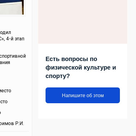
ходил
, 4-й этап
спортивной
Есть вопросы по
ания
физической культуре и
спорту?
место
Напишите об этом
сто
о
римов Р.И.