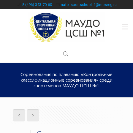
8 (496) 343-70-60
nafo_sportschool_1@mosreg.ru
Соревнования по плаванию «Контрольные
классификационные соревнования» среди
спортсменов МАУДО ЦСШ №1