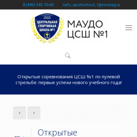
8 (496) 343-70-60
nafo_sportschool_1@mosreg.ru
Открытые соревнования ЦСШ №1 по пулевой
стрельбе: первые успехи нового учебного года!
Открытые