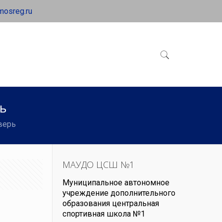
mosreg.ru
ь
верь
МАУДО ЦСШ №1
Муниципальное автономное
учреждение дополнительного
образования центральная
спортивная школа №1