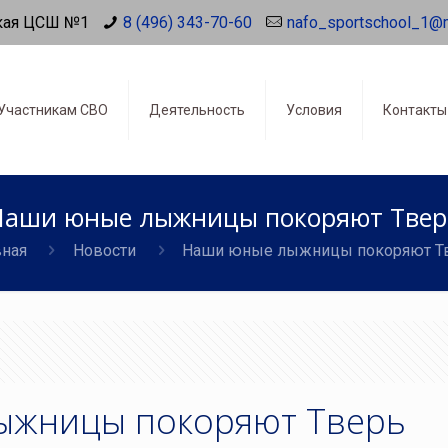
кая ЦСШ №1
8 (496) 343-70-60
nafo_sportschool_1@
Участникам СВО
Деятельность
Условия
Контакты
Наши юные лыжницы покоряют Твер
вная
Новости
Наши юные лыжницы покоряют Т
ыжницы покоряют Тверь