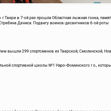
.Твери в 7-ой раз прошла Областная лыжная гонка, памя
Стребина Дениса. Подвигу воинов-десантников 6-ой роты
тилем вышли 299 спортсменов из Тверской, Смоленской, Но
льной спортивной школы №1 Наро-Фоминского г.о., котор