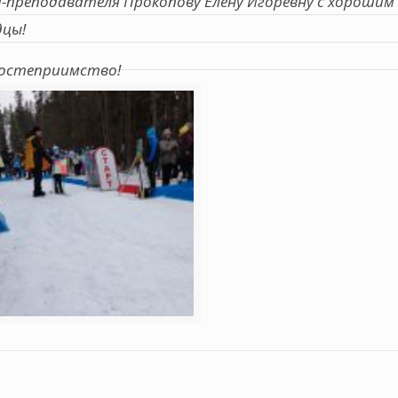
-преподавателя Прокопову Елену Игоревну с хорошим
дцы!
гостеприимство!